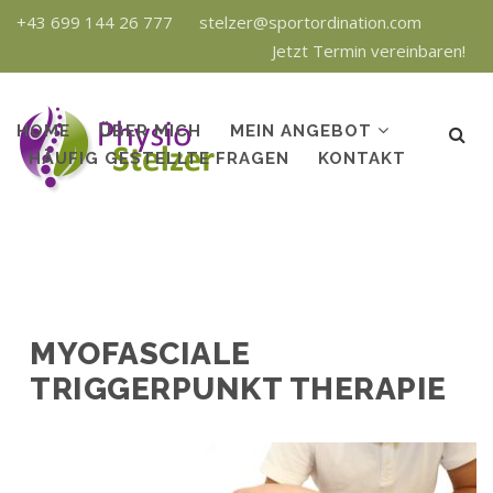
+43 699 144 26 777
stelzer@sportordination.com
Jetzt Termin vereinbaren!
HOME
ÜBER MICH
MEIN ANGEBOT
HÄUFIG GESTELLTE FRAGEN
KONTAKT
MYOFASCIALE
TRIGGERPUNKT THERAPIE